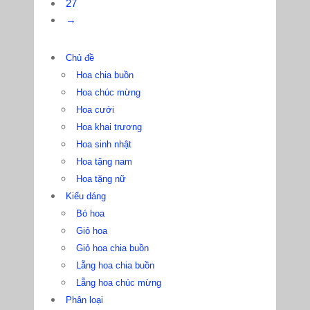
27
→
Chủ đề
Hoa chia buồn
Hoa chúc mừng
Hoa cưới
Hoa khai trương
Hoa sinh nhật
Hoa tặng nam
Hoa tặng nữ
Kiểu dáng
Bó hoa
Giỏ hoa
Giỏ hoa chia buồn
Lẵng hoa chia buồn
Lẵng hoa chúc mừng
Phân loại