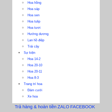
Hoa hồng
Hoa sáp
Hoa sen
Hoa tulip
Hoa tươi
Hướng dương
Lan hồ điệp
Trái cây
Sự kiện
Hoa 14-2
Hoa 20-10
Hoa 20-11
Hoa 8-3
Trang trí hoa
Đám cưới
Xe hoa
Trả hàng & hoàn tiền
ZALO
FACEBOOK