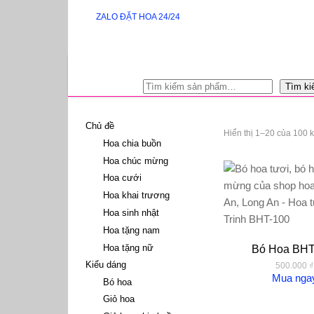
ZALO ĐẶT HOA 24/24
Tìm ki
Chủ đề
Hiển thị 1–20 của 100 k
Hoa chia buồn
Hoa chúc mừng
Hoa cưới
Hoa khai trương
Hoa sinh nhật
Hoa tặng nam
Hoa tặng nữ
Bó Hoa BHT
Kiểu dáng
500.000
₫
Mua nga
Bó hoa
Giỏ hoa