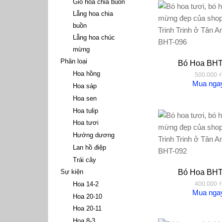
Giỏ hoa chia buồn
Lẵng hoa chia
buồn
Lẵng hoa chúc
mừng
Phân loại
Bó Hoa BHT
Hoa hồng
500.000
₫
Mua nga
Hoa sáp
Hoa sen
Hoa tulip
Hoa tươi
Hướng dương
Lan hồ điệp
Trái cây
Sự kiện
Bó Hoa BHT
Hoa 14-2
400.000
₫
Mua nga
Hoa 20-10
Hoa 20-11
Hoa 8-3