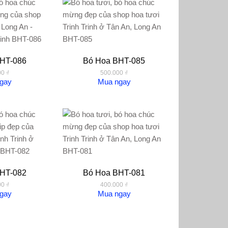
HT-086
Bó Hoa BHT-085
00
₫
500.000
₫
gay
Mua ngay
HT-082
Bó Hoa BHT-081
00
₫
400.000
₫
gay
Mua ngay