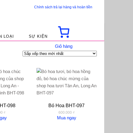
Chính sách trả lại hàng và hoàn tiền
m kiếm
N LOẠI
SỰ KIỆN
Giỏ hàng
HT-098
Bó Hoa BHT-097
00
₫
600.000
₫
gay
Mua ngay