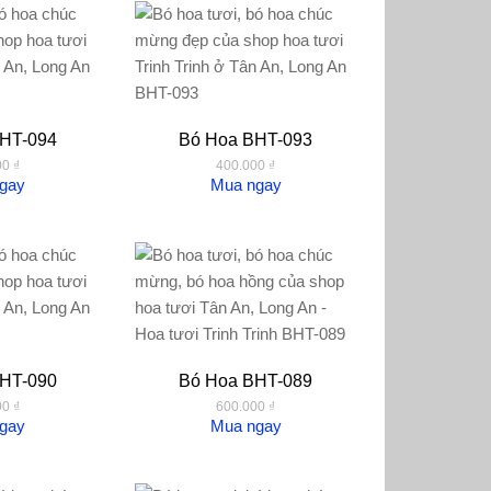
HT-094
Bó Hoa BHT-093
00
₫
400.000
₫
gay
Mua ngay
HT-090
Bó Hoa BHT-089
00
₫
600.000
₫
gay
Mua ngay