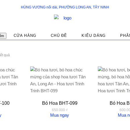
HÙNG VƯƠNG nối dài, PHƯỜNG LONG AN, TÂY NINH
Tì
CỬA HÀNG
CHỦ ĐỀ
KIỂU DÁNG
PHÂ
ếm
Đã
ết quả
sắp
xếp
theo
-100
Bó Hoa BHT-099
Bó Hoa B
mới
650.000
₫
600.0
y
Mua ngay
Mua n
nhất