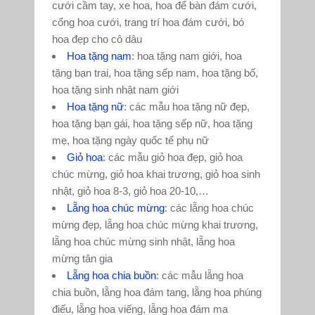
cưới cầm tay, xe hoa, hoa để bàn đám cưới,
cổng hoa cưới, trang trí hoa đám cưới, bó
hoa đẹp cho cô dâu
Hoa tặng nam
: hoa tặng nam giới, hoa
tặng bạn trai, hoa tặng sếp nam, hoa tặng bố,
hoa tặng sinh nhật nam giới
Hoa tặng nữ
: các mẫu hoa tặng nữ đẹp,
hoa tặng bạn gái, hoa tặng sếp nữ, hoa tặng
mẹ, hoa tặng ngày quốc tế phụ nữ
Giỏ hoa
: các mẫu giỏ hoa đẹp, giỏ hoa
chúc mừng, giỏ hoa khai trương, giỏ hoa sinh
nhật, giỏ hoa 8-3, giỏ hoa 20-10,…
Lẵng hoa chúc mừng
: các lẵng hoa chúc
mừng đẹp, lẵng hoa chúc mừng khai trương,
lẵng hoa chúc mừng sinh nhật, lẵng hoa
mừng tân gia
Lẵng hoa chia buồn
: các mẫu lẵng hoa
chia buồn, lẵng hoa đám tang, lẵng hoa phúng
điếu, lẵng hoa viếng, lẵng hoa đám ma