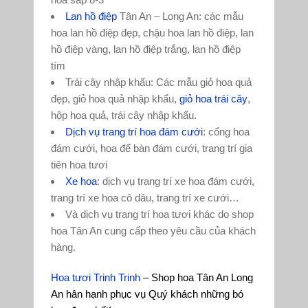
Lan hồ điệp
Tân An – Long An: các mẫu
hoa lan hồ điệp đẹp, chậu hoa lan hồ điệp, lan
hồ điệp vàng, lan hồ điệp trắng, lan hồ điệp
tím
Trái cây nhập khẩu: Các mẫu giỏ hoa quả
đẹp, giỏ hoa quả nhập khẩu,
giỏ hoa trái cây
,
hộp hoa quả, trái cây nhập khẩu.
Dịch vụ trang trí hoa đám cưới
: cổng hoa
đám cưới, hoa để bàn đám cưới, trang trí gia
tiên hoa tươi
Xe hoa
: dịch vụ trang trí xe hoa đám cưới,
trang trí xe hoa cô dâu, trang trí xe cưới…
Và dịch vụ trang trí hoa tươi khác do shop
hoa Tân An cung cấp theo yêu cầu của khách
hàng.
Hoa tươi Trinh Trinh
– Shop hoa Tân An Long
An hân hạnh phục vụ Quý khách những bó