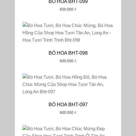
BÓ HOA BHT-099
650.000
₫
Tất Cả
₫0-₫500000
₫500000-₫1000000
₫1000000-₫1500000
₫1500000-₫2000000
BÓ HOA BHT-098
2000000₫+
600.000
₫
BÓ HOA BHT-097
600.000
₫