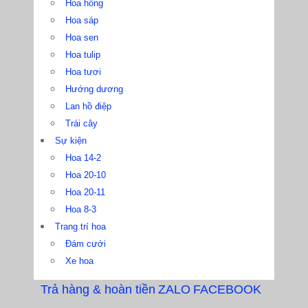
Hoa hồng
Hoa sáp
Hoa sen
Hoa tulip
Hoa tươi
Hướng dương
Lan hồ điệp
Trái cây
Sự kiện
Hoa 14-2
Hoa 20-10
Hoa 20-11
Hoa 8-3
Trang trí hoa
Đám cưới
Xe hoa
Trả hàng & hoàn tiền
ZALO
FACEBOOK