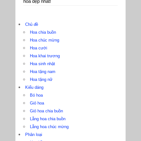
hoa đẹp nhất!
Chủ đề
Hoa chia buồn
Hoa chúc mừng
Hoa cưới
Hoa khai trương
Hoa sinh nhật
Hoa tặng nam
Hoa tặng nữ
Kiểu dáng
Bó hoa
Giỏ hoa
Giỏ hoa chia buồn
Lẵng hoa chia buồn
Lẵng hoa chúc mừng
Phân loại