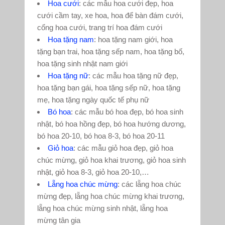
Hoa cưới
: các mẫu hoa cưới đẹp, hoa
cưới cầm tay, xe hoa, hoa để bàn đám cưới,
cổng hoa cưới, trang trí hoa đám cưới
Hoa tặng nam
: hoa tặng nam giới, hoa
tặng bạn trai, hoa tặng sếp nam, hoa tặng bố,
hoa tặng sinh nhật nam giới
Hoa tặng nữ
: các mẫu hoa tặng nữ đẹp,
hoa tặng bạn gái, hoa tặng sếp nữ, hoa tặng
mẹ, hoa tặng ngày quốc tế phụ nữ
Bó hoa
: các mẫu bó hoa đẹp, bó hoa sinh
nhật, bó hoa hồng đẹp, bó hoa hướng dương,
bó hoa 20-10, bó hoa 8-3, bó hoa 20-11
Giỏ hoa
: các mẫu giỏ hoa đẹp, giỏ hoa
chúc mừng, giỏ hoa khai trương, giỏ hoa sinh
nhật, giỏ hoa 8-3, giỏ hoa 20-10,…
Lẵng hoa chúc mừng
: các lẵng hoa chúc
mừng đẹp, lẵng hoa chúc mừng khai trương,
lẵng hoa chúc mừng sinh nhật, lẵng hoa
mừng tân gia