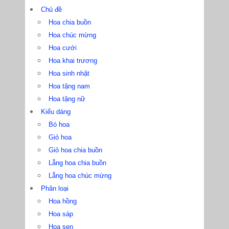
Chủ đề
Hoa chia buồn
Hoa chúc mừng
Hoa cưới
Hoa khai trương
Hoa sinh nhật
Hoa tặng nam
Hoa tặng nữ
Kiểu dáng
Bó hoa
Giỏ hoa
Giỏ hoa chia buồn
Lẵng hoa chia buồn
Lẵng hoa chúc mừng
Phân loại
Hoa hồng
Hoa sáp
Hoa sen