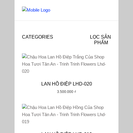
CATEGORIES
LỌC SẢN
PHẨM
Mặc Định
Phổ Biến
LAN HỒ ĐIỆP LHD-020
Đánh Giá
3.500.000
₫
Mới Nhất
Giá: Thấp Đến Cao
Giá: Cao Đến Thấp