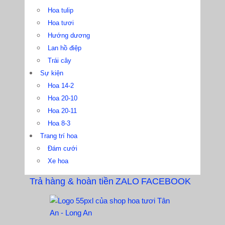
Hoa tulip
Hoa tươi
Hướng dương
Lan hồ điệp
Trái cây
Sự kiện
Hoa 14-2
Hoa 20-10
Hoa 20-11
Hoa 8-3
Trang trí hoa
Đám cưới
Xe hoa
Trả hàng & hoàn tiền
ZALO
FACEBOOK