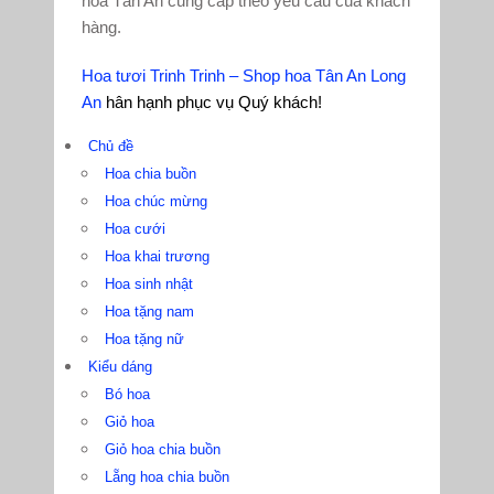
hoa Tân An cung cấp theo yêu cầu của khách
hàng.
Hoa tươi Trinh Trinh – Shop hoa Tân An Long
An
hân hạnh phục vụ Quý khách!
Chủ đề
Hoa chia buồn
Hoa chúc mừng
Hoa cưới
Hoa khai trương
Hoa sinh nhật
Hoa tặng nam
Hoa tặng nữ
Kiểu dáng
Bó hoa
Giỏ hoa
Giỏ hoa chia buồn
Lẵng hoa chia buồn