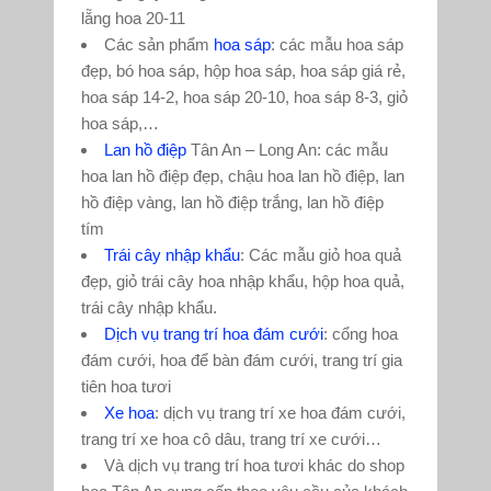
lẵng hoa 20-11
Các sản phẩm
hoa sáp
: các mẫu hoa sáp
đẹp, bó hoa sáp, hộp hoa sáp, hoa sáp giá rẻ,
hoa sáp 14-2, hoa sáp 20-10, hoa sáp 8-3, giỏ
hoa sáp,…
Lan hồ điệp
Tân An – Long An: các mẫu
hoa lan hồ điệp đẹp, chậu hoa lan hồ điệp, lan
hồ điệp vàng, lan hồ điệp trắng, lan hồ điệp
tím
Trái cây nhập khẩu
: Các mẫu giỏ hoa quả
đẹp, giỏ trái cây hoa nhập khẩu, hộp hoa quả,
trái cây nhập khẩu.
Dịch vụ trang trí hoa đám cưới
: cổng hoa
đám cưới, hoa để bàn đám cưới, trang trí gia
tiên hoa tươi
Xe hoa
: dịch vụ trang trí xe hoa đám cưới,
trang trí xe hoa cô dâu, trang trí xe cưới…
Và dịch vụ trang trí hoa tươi khác do shop