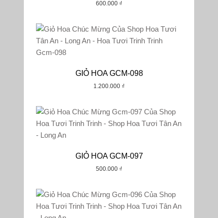
600.000
₫
Tất Cả
₫0-₫500000
₫500000-₫1000000
₫1000000-₫1500000
GIỎ HOA GCM-098
₫1500000-₫2000000
1.200.000
₫
2000000₫+
GIỎ HOA GCM-097
500.000
₫