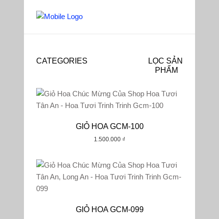
CATEGORIES
LỌC SẢN
PHẨM
Mặc Định
GIỎ HOA GCM-100
Phổ Biến
1.500.000
₫
Đánh Giá
Mới Nhất
Giá: Thấp Đến Cao
Giá: Cao Đến Thấp
GIỎ HOA GCM-099