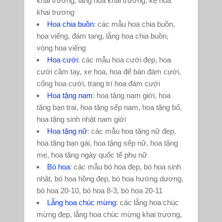
khai trương, lẵng hoa khai trương, kệ hoa
khai trương
Hoa chia buồn
: các mẫu hoa chia buồn,
hoa viếng, đám tang, lẵng hoa chia buồn,
vòng hoa viếng
Hoa cưới
: các mẫu hoa cưới đẹp, hoa
cưới cầm tay, xe hoa, hoa để bàn đám cưới,
cổng hoa cưới, trang trí hoa đám cưới
Hoa tặng nam
: hoa tặng nam giới, hoa
tặng bạn trai, hoa tặng sếp nam, hoa tặng bố,
hoa tặng sinh nhật nam giới
Hoa tặng nữ
: các mẫu hoa tặng nữ đẹp,
hoa tặng bạn gái, hoa tặng sếp nữ, hoa tặng
mẹ, hoa tặng ngày quốc tế phụ nữ
Bó hoa
: các mẫu bó hoa đẹp, bó hoa sinh
nhật, bó hoa hồng đẹp, bó hoa hướng dương,
bó hoa 20-10, bó hoa 8-3, bó hoa 20-11
Lẵng hoa chúc mừng
: các lẵng hoa chúc
mừng đẹp, lẵng hoa chúc mừng khai trương,