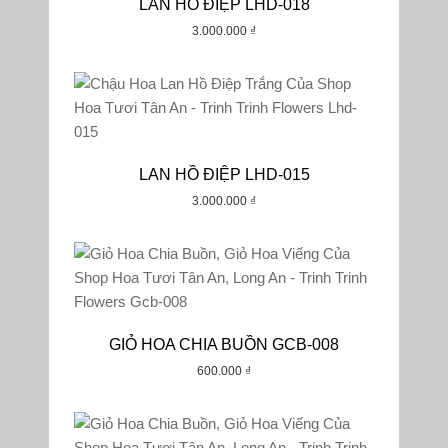
LAN HỒ ĐIỆP LHD-018
3.000.000
₫
Tất Cả
₫0-₫500000
₫500000-₫1000000
₫1000000-₫1500000
₫1500000-₫2000000
LAN HỒ ĐIỆP LHD-015
2000000₫+
3.000.000
₫
GIỎ HOA CHIA BUỒN GCB-008
600.000
₫