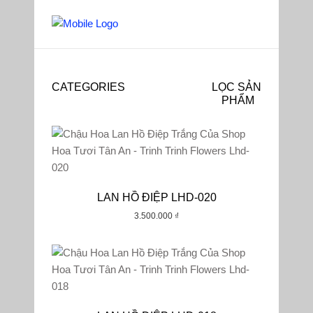
CATEGORIES
LỌC SẢN
PHẨM
Mặc Định
Phổ Biến
LAN HỒ ĐIỆP LHD-020
Đánh Giá
3.500.000
₫
Mới Nhất
Giá: Thấp Đến Cao
Giá: Cao Đến Thấp