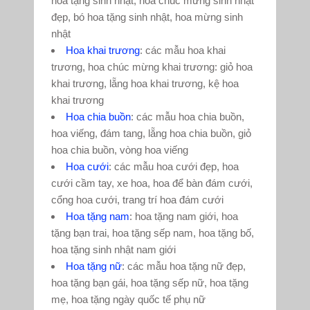
hoa tặng sinh nhật, hoa chúc mừng sinh nhật
đẹp, bó hoa tặng sinh nhật, hoa mừng sinh
nhật
Hoa khai trương
: các mẫu hoa khai
trương, hoa chúc mừng khai trương: giỏ hoa
khai trương, lẵng hoa khai trương, kệ hoa
khai trương
Hoa chia buồn
: các mẫu hoa chia buồn,
hoa viếng, đám tang, lẵng hoa chia buồn, giỏ
hoa chia buồn, vòng hoa viếng
Hoa cưới
: các mẫu hoa cưới đẹp, hoa
cưới cầm tay, xe hoa, hoa để bàn đám cưới,
cổng hoa cưới, trang trí hoa đám cưới
Hoa tặng nam
: hoa tặng nam giới, hoa
tặng bạn trai, hoa tặng sếp nam, hoa tặng bố,
hoa tặng sinh nhật nam giới
Hoa tặng nữ
: các mẫu hoa tặng nữ đẹp,
hoa tặng bạn gái, hoa tặng sếp nữ, hoa tặng
mẹ, hoa tặng ngày quốc tế phụ nữ