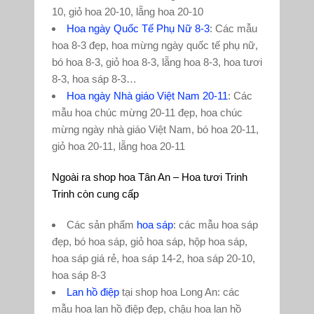
10, giỏ hoa 20-10, lẵng hoa 20-10
Hoa ngày Quốc Tế Phụ Nữ 8-3
: Các mẫu
hoa 8-3 đẹp, hoa mừng ngày quốc tế phụ nữ,
bó hoa 8-3, giỏ hoa 8-3, lẵng hoa 8-3, hoa tươi
8-3, hoa sáp 8-3…
Hoa ngày Nhà giáo Việt Nam 20-11
: Các
mẫu hoa chúc mừng 20-11 đẹp, hoa chúc
mừng ngày nhà giáo Việt Nam, bó hoa 20-11,
giỏ hoa 20-11, lẵng hoa 20-11
Ngoài ra shop hoa Tân An – Hoa tươi Trinh
Trinh còn cung cấp
Các sản phẩm
hoa sáp
: các mẫu hoa sáp
đẹp, bó hoa sáp, giỏ hoa sáp, hộp hoa sáp,
hoa sáp giá rẻ, hoa sáp 14-2, hoa sáp 20-10,
hoa sáp 8-3
Lan hồ điệp
tại shop hoa Long An: các
mẫu hoa lan hồ điệp đẹp, chậu hoa lan hồ