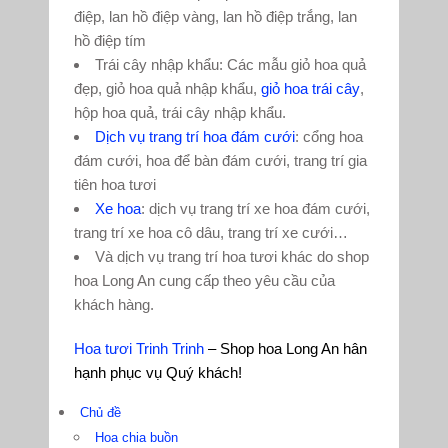
điệp, lan hồ điệp vàng, lan hồ điệp trắng, lan
hồ điệp tím
Trái cây nhập khẩu: Các mẫu giỏ hoa quả
đẹp, giỏ hoa quả nhập khẩu,
giỏ hoa trái cây
,
hộp hoa quả, trái cây nhập khẩu.
Dịch vụ trang trí hoa đám cưới
: cổng hoa
đám cưới, hoa để bàn đám cưới, trang trí gia
tiên hoa tươi
Xe hoa
: dịch vụ trang trí xe hoa đám cưới,
trang trí xe hoa cô dâu, trang trí xe cưới…
Và dịch vụ trang trí hoa tươi khác do shop
hoa Long An cung cấp theo yêu cầu của
khách hàng.
Hoa tươi Trinh Trinh
– Shop hoa Long An hân
hạnh phục vụ Quý khách!
Chủ đề
Hoa chia buồn