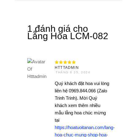
1 đánh giá cho
Lẵng Hoa LCM-082
Được
xếp
HTTTADMIN
hạng
5
THÁNG 8 25, 2024
5 sao
Quý khách đặt hoa vui lòng
liên hệ 0969.844.066 (Zalo
Trinh Trinh). Mời Quý
khách xem thêm nhiều
mẫu lẵng hoa chúc mừng
tại
https://hoatuoitanan.com/lang-
hoa-chuc-mung-shop-hoa-