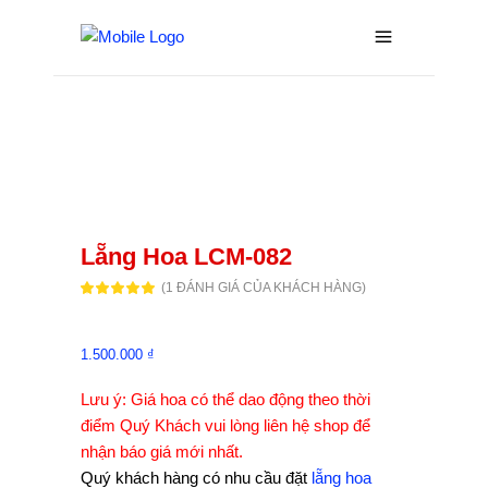
Lẵng Hoa LCM-082
(
1
ĐÁNH GIÁ CỦA KHÁCH HÀNG)
5.00
1
trên 5
dựa
trên
đánh
giá
1.500.000
₫
Lưu ý: Giá hoa có thể dao động theo thời
điểm Quý Khách vui lòng liên hệ shop để
nhận báo giá mới nhất.
Quý khách hàng có nhu cầu đặt
lẵng hoa