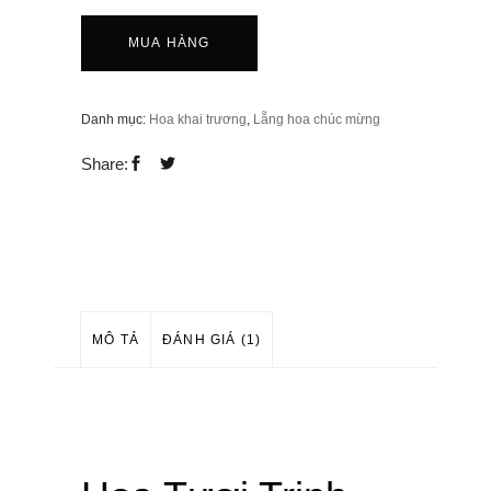
MUA HÀNG
Hoa
LCM-
Danh mục:
Hoa khai trương
,
Lẵng hoa chúc mừng
082
Share:
quantity
MÔ TẢ
ĐÁNH GIÁ (1)