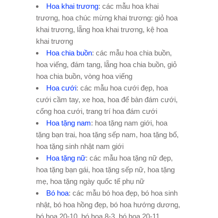
Hoa khai trương
: các mẫu hoa khai
trương, hoa chúc mừng khai trương: giỏ hoa
khai trương, lẵng hoa khai trương, kệ hoa
khai trương
Hoa chia buồn
: các mẫu hoa chia buồn,
hoa viếng, đám tang, lẵng hoa chia buồn, giỏ
hoa chia buồn, vòng hoa viếng
Hoa cưới
: các mẫu hoa cưới đẹp, hoa
cưới cầm tay, xe hoa, hoa để bàn đám cưới,
cổng hoa cưới, trang trí hoa đám cưới
Hoa tặng nam
: hoa tặng nam giới, hoa
tặng bạn trai, hoa tặng sếp nam, hoa tặng bố,
hoa tặng sinh nhật nam giới
Hoa tặng nữ
: các mẫu hoa tặng nữ đẹp,
hoa tặng bạn gái, hoa tặng sếp nữ, hoa tặng
mẹ, hoa tặng ngày quốc tế phụ nữ
Bó hoa
: các mẫu bó hoa đẹp, bó hoa sinh
nhật, bó hoa hồng đẹp, bó hoa hướng dương,
bó hoa 20-10, bó hoa 8-3, bó hoa 20-11