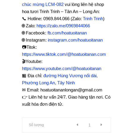
chúc mừng LCM-082
vui lòng liên hệ shop
hoa tươi Trinh Trinh – Tân An – Long An:
📞 Hotline: 0969.844.066 (Zalo:
Trinh Trinh
)
🌐 Zalo:
https://zalo.me/0969844066
🌐 Facebook:
fb.com/hoatuoitanan
🌐 Instagram:
instagram.com/hoatuoitanan
📷Titok:
https://www.tiktok.com/@hoatuoitanan.com
🎬Youtube:
https://www.youtube.com/@hoatuoitanan
🏪 Địa chỉ:
đường Hùng Vương nối dài,
Phường Long An, Tây Ninh
✉ Email: hoatuoitananlongan@gmail.com
👉 Liên hệ tư vấn 24/7. Giao hàng tận nơi. Có
xuất hóa đơn điện tử.
Số lượng
Lẵng