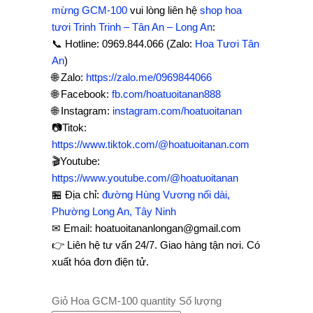
mừng GCM-100
vui lòng liên hệ
shop hoa
tươi Trinh Trinh – Tân An – Long An
:
📞 Hotline: 0969.844.066 (Zalo:
Hoa Tươi Tân
An
)
🌐 Zalo:
https://zalo.me/0969844066
🌐 Facebook:
fb.com/hoatuoitanan888
🌐 Instagram:
instagram.com/hoatuoitanan
📷Titok:
https://www.tiktok.com/@hoatuoitanan.com
🎬Youtube:
https://www.youtube.com/@hoatuoitanan
🏪 Địa chỉ:
đường Hùng Vương nối dài,
Phường Long An, Tây Ninh
✉ Email: hoatuoitananlongan@gmail.com
👉 Liên hệ tư vấn 24/7. Giao hàng tận nơi. Có
xuất hóa đơn điện tử.
Giỏ Hoa GCM-100 quantity
Số lượng