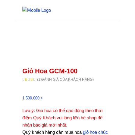
Giỏ Hoa GCM-100
(
1
ĐÁNH GIÁ CỦA KHÁCH HÀNG)
5.00
1
trên 5
dựa
trên
đánh
giá
1.500.000
₫
Lưu ý: Giá hoa có thể dao động theo thời
điểm Quý Khách vui lòng liên hệ shop để
nhận báo giá mới nhất.
Quý khách hàng cần mua hoa
giỏ hoa chúc