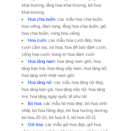
khai trương, lẵng hoa khai trương, kệ hoa
khai trương
Hoa chia buồn
: các mẫu hoa chia buồn,
hoa viếng, đám tang, lẵng hoa chia buồn, giỏ
hoa chia buồn, vòng hoa viếng
Hoa cưới
: các mẫu hoa cưới đẹp, hoa
cưới cầm tay, xe hoa, hoa để bàn đám cưới,
cổng hoa cưới, trang trí hoa đám cưới
Hoa tặng nam
: hoa tặng nam giới, hoa
tặng bạn trai, hoa tặng sếp nam, hoa tặng bố,
hoa tặng sinh nhật nam giới
Hoa tặng nữ
: các mẫu hoa tặng nữ đẹp,
hoa tặng bạn gái, hoa tặng sếp nữ, hoa tặng
mẹ, hoa tặng ngày quốc tế phụ nữ
Bó hoa
: các mẫu bó hoa đẹp, bó hoa sinh
nhật, bó hoa hồng đẹp, bó hoa hướng dương,
bó hoa 20-10, bó hoa 8-3, bó hoa 20-11
Giỏ hoa
: các mẫu giỏ hoa đẹp, giỏ hoa