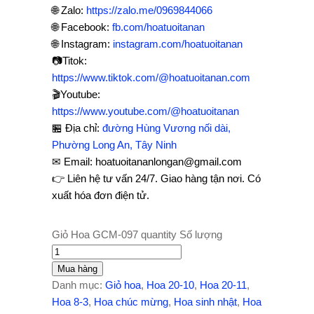
🌐 Zalo:
https://zalo.me/0969844066
🌐 Facebook:
fb.com/hoatuoitanan
🌐 Instagram:
instagram.com/hoatuoitanan
📷Titok:
https://www.tiktok.com/@hoatuoitanan.com
🎬Youtube:
https://www.youtube.com/@hoatuoitanan
🏪 Địa chỉ:
đường Hùng Vương nối dài,
Phường Long An, Tây Ninh
✉ Email: hoatuoitananlongan@gmail.com
👉 Liên hệ tư vấn 24/7. Giao hàng tận nơi. Có
xuất hóa đơn điện tử.
Giỏ Hoa GCM-097 quantity
Số lượng
Mua hàng
Danh mục:
Giỏ hoa
,
Hoa 20-10
,
Hoa 20-11
,
Hoa 8-3
,
Hoa chúc mừng
,
Hoa sinh nhật
,
Hoa