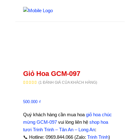
Giỏ Hoa GCM-097
(
1
ĐÁNH GIÁ CỦA KHÁCH HÀNG)
5.00
1
trên 5
dựa
trên
đánh
giá
500.000
₫
Quý khách hàng cần mua hoa
giỏ hoa chúc
mừng GCM-097
vui lòng liên hệ
shop hoa
tươi Trinh Trinh – Tân An – Long An
:
📞 Hotline: 0969.844.066 (Zalo:
Trinh Trinh
)