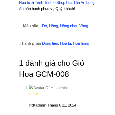
Hoa tươi Trinh Trinh – Shop hoa Tân An Long
An
hân hạnh phục vụ Quý khách!
Màu sắc
Đỏ
,
Hồng
,
Hồng nhạt
,
Vàng
Thành phần
Đồng tiền
,
Hoa bi
,
Hoa hồng
1 đánh giá cho
Giỏ
Hoa GCM-008
Được
xếp
hạng
5
5 sao
htttadmin
Tháng 6 11, 2024