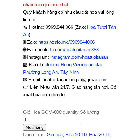
nhận báo giá mới nhất.
Quý khách hàng có nhu cầu đặt hoa vui lòng
liên hệ:
📞 Hotline: 0969.844.066 (Zalo:
Hoa Tươi Tân
An
)
🌐 Zalo:
https://zalo.me/0969844066
🌐 Facebook:
fb.com/hoatuoitanan888
🌐 Instagram:
instagram.com/hoatuoitanan
🏪 Địa chỉ:
đường Hùng Vương nối dài,
Phường Long An, Tây Ninh
✉ Email: hoatuoitananlongan@gmail.com
👉 Liên hệ tư vấn 24/7. Giao hàng tận nơi. Có
xuất hóa đơn điện tử.
Giỏ Hoa GCM-008 quantity
Số lượng
Mua hàng
Danh mục:
Giỏ hoa
,
Hoa 20-10
,
Hoa 20-11
,