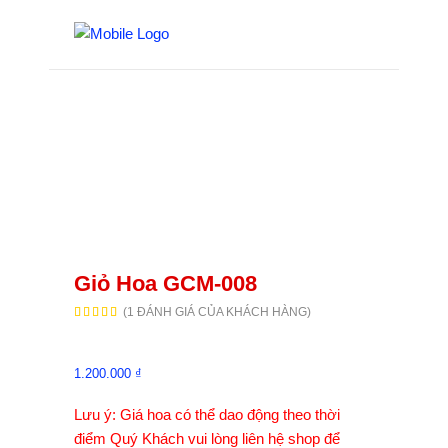
Giỏ Hoa GCM-008
(
1
ĐÁNH GIÁ CỦA KHÁCH HÀNG)
5.00
1
trên 5
dựa
trên
đánh
giá
1.200.000
₫
Lưu ý: Giá hoa có thể dao động theo thời
điểm Quý Khách vui lòng liên hệ shop để